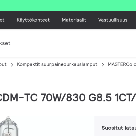
et
Käyttökohteet
Materiaalit
Vastuullisuus
kset
put
Kompaktit suurpainepurkauslamput
MASTERCol
CDM-TC 70W/830 G8.5 1CT/
Suositut lata