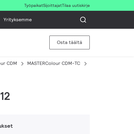
Työpaikat
Sijoittajat
Tilaa uutiskirje
Yrityksemme
Osta täältä
our CDM
MASTERColour CDM-TC
MASTERC CDM-TC 7
12
ukset