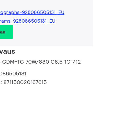
tographs-928086505131_EU
grams-928086505131_EU
taa
vaus
C CDM-TC 70W/830 G8.5 1CT/12
086505131
i:
871150020167615