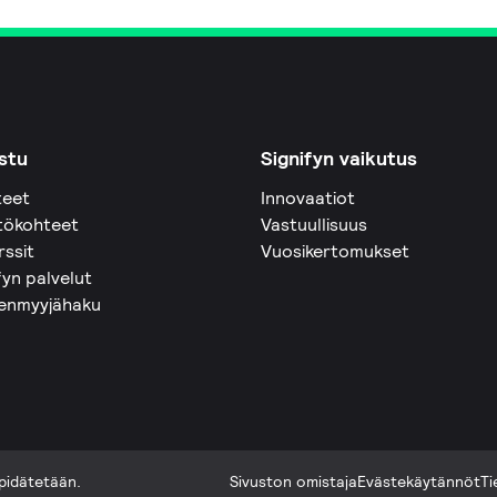
stu
Signifyn vaikutus
teet
Innovaatiot
tökohteet
Vastuullisuus
rssit
Vuosikertomukset
fyn palvelut
eenmyyjähaku
pidätetään.
Sivuston omistaja
Evästekäytännöt
Ti