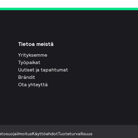
Tietoa meistä
Yrityksemme
Työpaikat
Uutiset ja tapahtumat
Brändit
Ota yhteyttä
etosuojailmoitus
Käyttöehdot
Tuoteturvallisuus