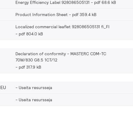
Energy Efficiency Label 928086505131
pdf 68.6 kB
Product Information Sheet
pdf 359.4 kB
Localized commercial leaflet 928086505131 fi_FI
pdf 804.0 kB
Declaration of conformity - MASTERC CDM-TC
70W/830 G8.5 1CT/12
pdf 317.9 kB
_EU
Useita resursseja
Useita resursseja