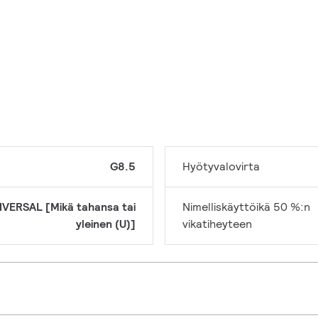
G8.5
Hyötyvalovirta
IVERSAL [Mikä tahansa tai
Nimelliskäyttöikä 50 %:n
yleinen (U)]
vikatiheyteen