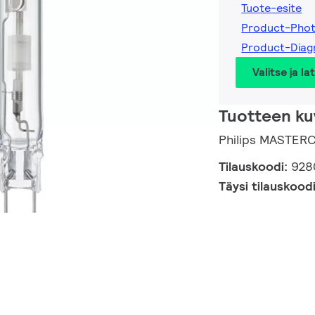
Tuote-esite
Product-Pho
Product-Dia
Valitse ja la
Tuotteen ku
Philips MASTER
Tilauskoodi:
928
Täysi tilauskood