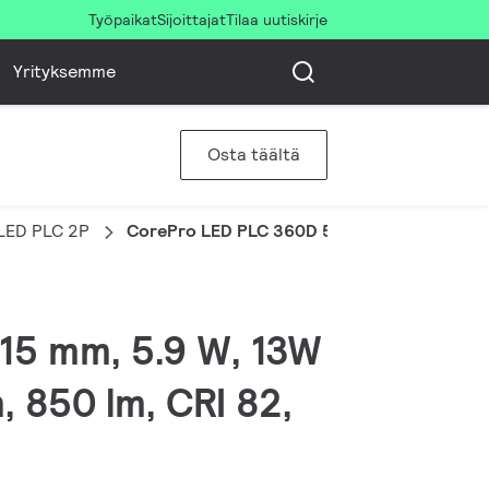
Työpaikat
Sijoittajat
Tilaa uutiskirje
Yrityksemme
Osta täältä
LED PLC 2P
CorePro LED PLC 360D 5.9W 3CCT 2P G24d
115 mm, 5.9 W, 13W
, 850 lm, CRI 82,