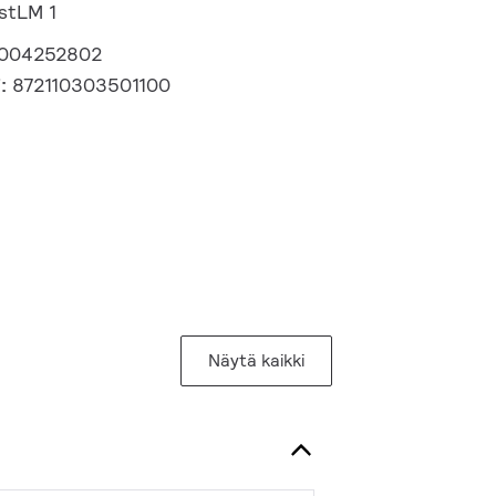
PstLM 1
004252802
i:
872110303501100
Näytä kaikki