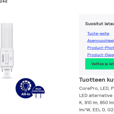
G24d
Suositut lata
Tuote-esite
Asennusohjee
Product-Pho
Product-Dia
Valitse ja la
Tuotteen ku
CorePro, LED, P
LED alternative
K, 810 lm, 850 l
lm/W, EEL D, G2