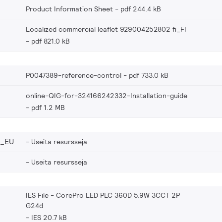
Product Information Sheet
pdf 244.4 kB
Localized commercial leaflet 929004252802 fi_FI
pdf 821.0 kB
P0047389-reference-control
pdf 733.0 kB
online-QIG-for-324166242332-Installation-guide
pdf 1.2 MB
2_EU
Useita resursseja
Useita resursseja
IES File - CorePro LED PLC 360D 5.9W 3CCT 2P
G24d
IES 20.7 kB