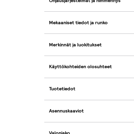
Ohjausjärjestelmät ja himmennys
Mekaaniset tiedot ja runko
Merkinnät ja luokitukset
Käyttökohteiden olosuhteet
Tuotetiedot
Asennuskaaviot
Valonjako