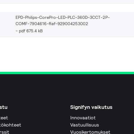
EPD-Philips-CorePro-LED-PLC-360D-3CCT-2P-
COMF-7904616-Ref-929004253002
pdf 675.4 kB
stu
Signifyn vaikutus
teet
Innovaatiot
tökohteet
Vastuullisuus
rssit
Vuosikertomukset