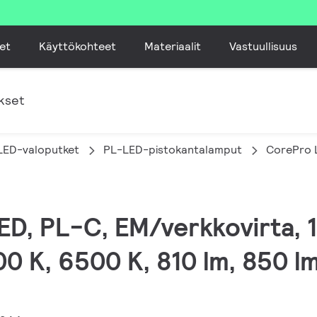
et
Käyttökohteet
Materiaalit
Vastuullisuus
kset
LED-valoputket
PL-LED-pistokantalamput
CorePro 
LED, PL-C, EM/verkkovirta, 
 K, 6500 K, 810 lm, 850 lm