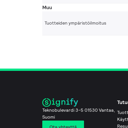
Muu
Tuotteiden ympäristöilmoitus
Tutu
Teknobulevardi 3-5 01530 Vantaa,
Tuot
Suomi
Käyt
Resu
Ota yhteyttä