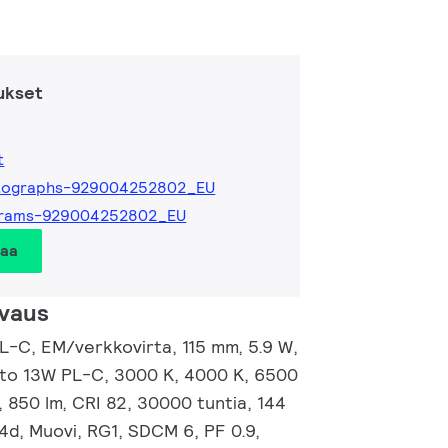
ukset
t
tographs-929004252802_EU
grams-929004252802_EU
taa
vaus
L-C, EM/verkkovirta, 115 mm, 5.9 W,
 to 13W PL-C, 3000 K, 4000 K, 6500
m, 850 lm, CRI 82, 30000 tuntia, 144
4d, Muovi, RG1, SDCM 6, PF 0.9,