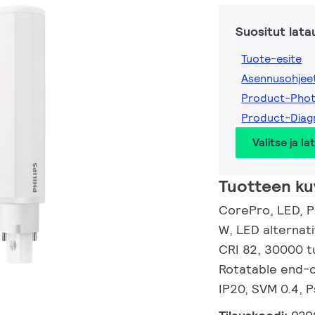
Suositut lata
Tuote-esite
Asennusohjee
Product-Pho
Product-Dia
Valitse ja la
Tuotteen ku
CorePro, LED, P
W, LED alternat
CRI 82, 30000 t
Rotatable end-c
IP20, SVM 0.4, 