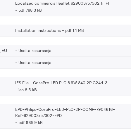
Localized commercial leaflet 929003757502 fi_FI
pdf 788.3 kB
Installation instructions
pdf 1.1 MB
_EU
Useita resursseja
Useita resursseja
IES File - CorePro LED PLC 8.9W 840 2P G24d-3
ies 8.5 kB
EPD-Philips-CorePro-LED-PLC-2P-COMF-7904616-
Ref-929003757302-EPD
pdf 669.9 kB