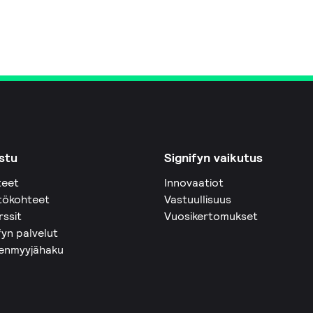
stu
Signifyn vaikutus
teet
Innovaatiot
tökohteet
Vastuullisuus
rssit
Vuosikertomukset
fyn palvelut
eenmyyjähaku