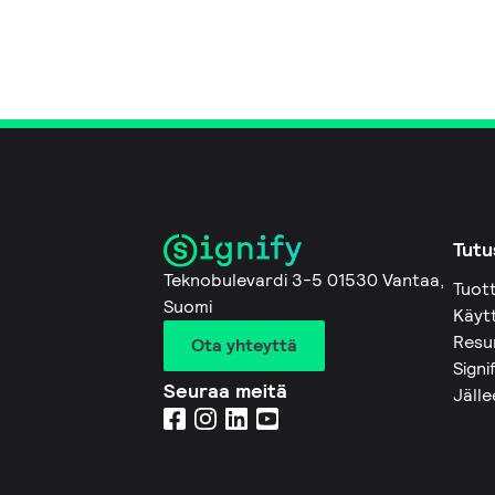
Tutu
Teknobulevardi 3-5 01530 Vantaa,
Tuot
Suomi
Käyt
Resu
Ota yhteyttä
Signi
Seuraa meitä
Jäll