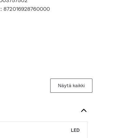
003757502
i:
872016928760000
Näytä kaikki
LED