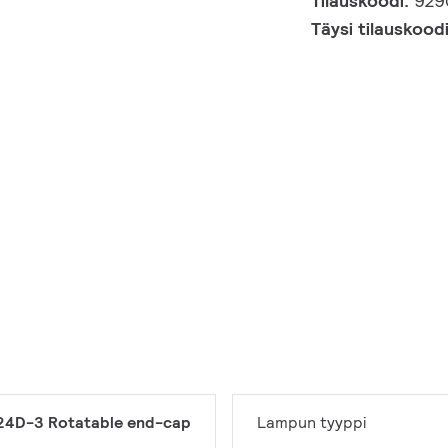
Tilauskoodi:
929
Täysi tilauskood
24D-3 Rotatable end-cap
Lampun tyyppi