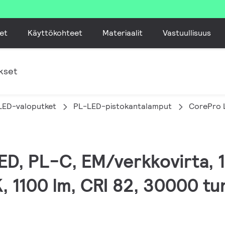
et
Käyttökohteet
Materiaalit
Vastuullisuus
kset
LED-valoputket
PL-LED-pistokantalamput
CorePro 
LED, PL-C, EM/verkkovirta, 
 1100 lm, CRI 82, 30000 tu