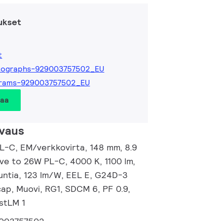
ukset
t
tographs-929003757502_EU
grams-929003757502_EU
taa
vaus
L-C, EM/verkkovirta, 148 mm, 8.9
ive to 26W PL-C, 4000 K, 1100 lm,
untia, 123 lm/W, EEL E, G24D-3
ap, Muovi, RG1, SDCM 6, PF 0.9,
PstLM 1