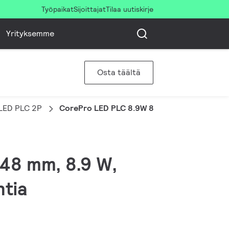
Työpaikat
Sijoittajat
Tilaa uutiskirje
Yrityksemme
Osta täältä
LED PLC 2P
CorePro LED PLC 8.9W 840 2P G24d-3
148 mm, 8.9 W,
ntia