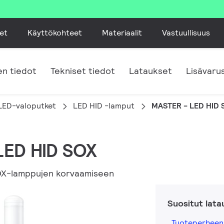
et
Käyttökohteet
Materiaalit
Vastuullisuus
n tiedot
Tekniset tiedot
Lataukset
Lisävaru
LED-valoputket
LED HID -lamput
MASTER - LED HID 
LED HID SOX
SOX-lamppujen korvaamiseen
Suositut lata
Tuoteperheen 