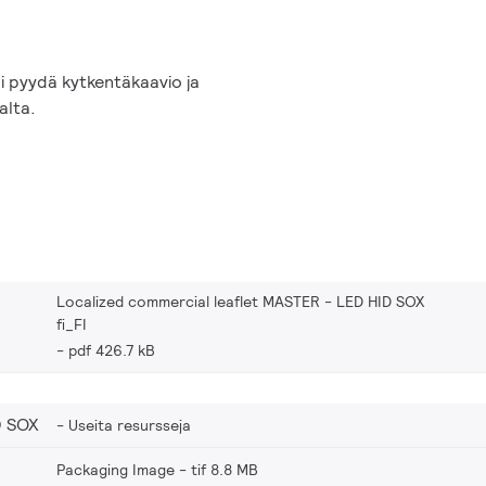
i pyydä kytkentäkaavio ja
alta.
Localized commercial leaflet MASTER - LED HID SOX
fi_FI
pdf 426.7 kB
D SOX
Useita resursseja
Packaging Image
tif 8.8 MB