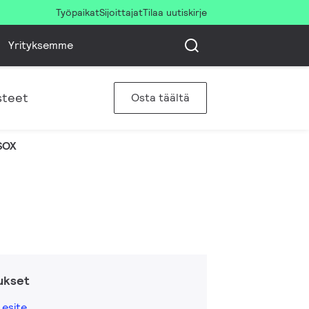
Työpaikat
Sijoittajat
Tilaa uutiskirje
Yrityksemme
steet
Osta täältä
SOX
ukset
esite