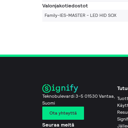
Valonjakotiedostot
Family-IES-MASTER - LED HID SOX
Tutu
Teknobulevardi 3-5 01530 Vantaa,
Tuot
Suomi
Käyt
Resu
Ota yhteyttä
Signi
Seuraa meitä
Jäll