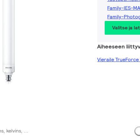
Family-IES-M
Family-Photo
Valitse ja la
Aiheeseen liitty
Vieraile TrueForce 