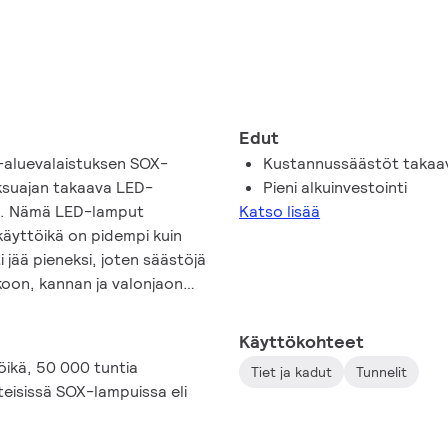
Edut
ha-aluevalaistuksen SOX-
Kustannussäästöt takaa
aksuajan takaava LED-
Pieni alkuinvestointi
en. Nämä LED-lamput
Katso lisää
käyttöikä on pidempi kuin
i jää pieneksi, joten säästöjä
koon, kannan ja valonjaon
helppo jälkiasentaa
aatu paranee ja
Käyttökohteet
t ilman, että valaisimia
töikä, 50 000 tuntia
Tiet ja kadut
Tunnelit
teisissä SOX-lampuissa eli