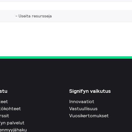
Useita resursseja
stu
Signifyn vaikutus
teet
Innovaatiot
tökohteet
Vastuullisuus
rssit
Vuosikertomukset
fyn palvelut
eenmyyjähaku