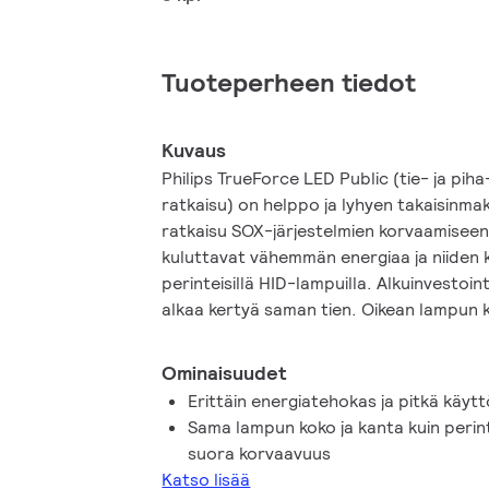
Tuoteperheen tiedot
Kuvaus
Philips TrueForce LED Public (tie- ja pi
ratkaisu) on helppo ja lyhyen takaisinm
ratkaisu SOX-järjestelmien korvaamise
kuluttavat vähemmän energiaa ja niiden 
perinteisillä HID-lampuilla. Alkuinvestoint
alkaa kertyä saman tien. Oikean lampun 
ansiosta TrueForce LED SOX -lamppu on 
perinteiseen SOX-järjestelmään. Valon l
Ominaisuudet
käyttömukavuus ja turvallisuus parantuva
Erittäin energiatehokas ja pitkä käyt
tarvitsee vaihtaa tai tinkiä valotehosta.
Sama lampun koko ja kanta kuin perin
suora korvaavuus
Katso lisää