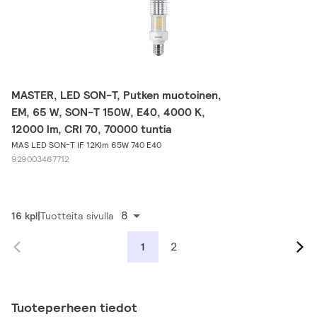
MASTER, LED SON-T, Putken muotoinen,
EM, 65 W, SON-T 150W, E40, 4000 K,
12000 lm, CRI 70, 70000 tuntia
MAS LED SON-T IF 12Klm 65W 740 E40
929003467712
8
16 kpl
Tuotteita sivulla
2
1
Tuoteperheen tiedot