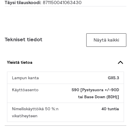
Täysi tilauskoodi:
871150041063430
Tekniset tiedot
Näytä kaikki
Yleistä tietoa
Lampun kanta
GX5.3
Käyttöasento
S90 [Pystysuora +/-90D
tai Base Down (BDH)]
Nimelliskäyttöikä 50 %:n
40 tuntia
vikatiheyteen