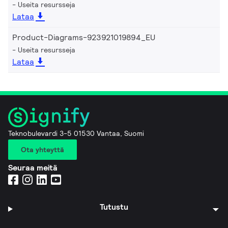
Useita resursseja
Lataa
Product-Diagrams-923921019894_EU
Useita resursseja
Lataa
Teknobulevardi 3-5 01530 Vantaa, Suomi
Ota yhteyttä
Seuraa meitä
Tutustu