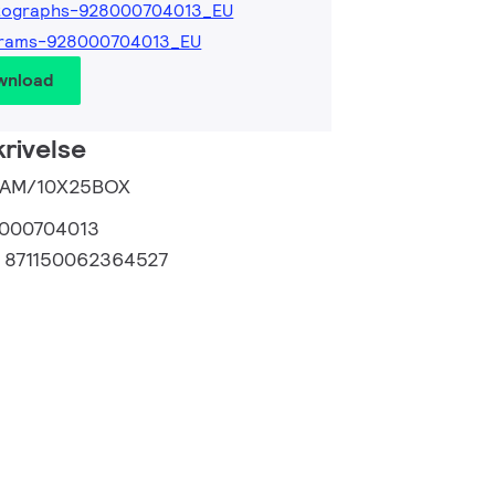
tographs-928000704013_EU
grams-928000704013_EU
wnload
rivelse
 FAM/10X25BOX
000704013
:
871150062364527