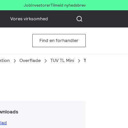
Job
Investorer
Tilmeld nyhedsbrev
Vores virksomhed
Find en forhandler
ktion
Overflade
TUV TL Mini
TUV 6W FAM/10X25
wnloads
lad