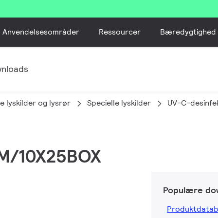
Anvendelsesområder
Ressourcer
Bæredygtighed
nloads
e lyskilder og lysrør
Specielle lyskilder
UV-C-desinfe
FAM/10X25BOX
Populære do
Produktdatab