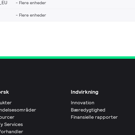
_EU
Flere enheder
Flere enheder
orsk
Indvirkning
ukter
Innovation
ndelsesområder
Bæredygtighed
ourcer
Finansielle rapporter
fy Services
 forhandler