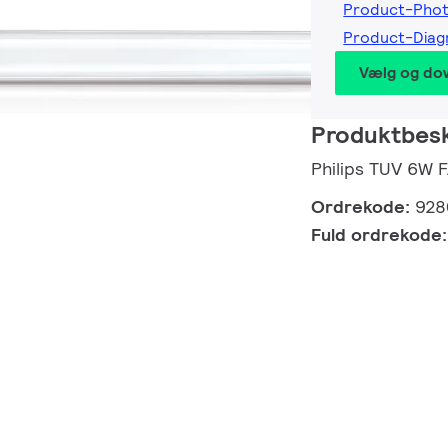
Product-Pho
Product-Dia
Vælg og do
Produktbesk
Philips TUV 6W
Ordrekode:
928
Fuld ordrekode