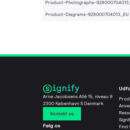
Product-Photographs-928000704013
Product-Diagrams-928000704013_EU
Udf
Arne Jacobsens Allé 15, niveau 9
Prod
2300 København S Danmark
Anve
Ress
Kontakt os
Signi
Følg os
Find