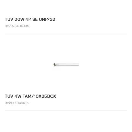
TUV 20W 4P SE UNP/32
927973404099
TUV 4W FAM/10X25BOX
928000104013