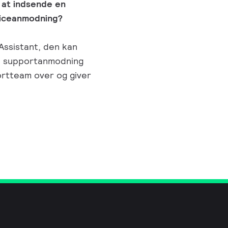
 at indsende en
viceanmodning?
Assistant, den kan
in supportanmodning
ortteam over og giver