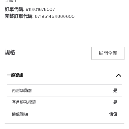
等級 I
訂單代碼:
911401676007
完整訂單代碼:
871951454888600
規格
展開全部
一般資訊
內附驅動器
是
客戶服務標籤
是
價值階梯
價值