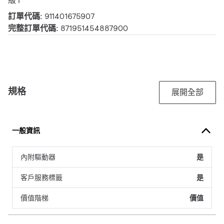
級 I
訂單代碼:
911401675907
完整訂單代碼:
871951454887900
規格
展開全部
一般資訊
內附驅動器
是
客戶服務標籤
是
價值階梯
價值