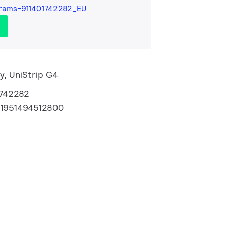
rams-911401742282_EU
y, UniStrip G4
1742282
71951494512800