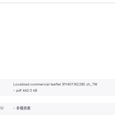
Localized commercial leaflet 911401742282 zh_TW
pdf 442.0 kB
EU
多種資產