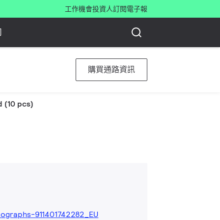
工作機會
投資人
訂閱電子報
司
購買通路資訊
d (10 pcs)
ographs-911401742282_EU