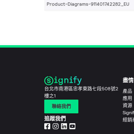
Product-Diagrams-911401742282_EU
盡情
台北市南港區忠孝東路七段508號2
產品
樓之1
應用
資源
聯絡我們
Sign
追蹤我們
經銷