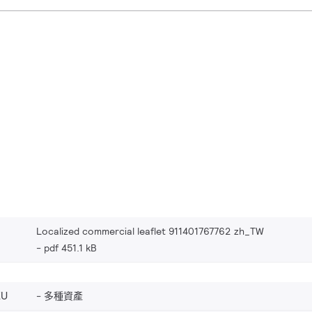
Localized commercial leaflet 911401767762 zh_TW
pdf 451.1 kB
EU
多種資產