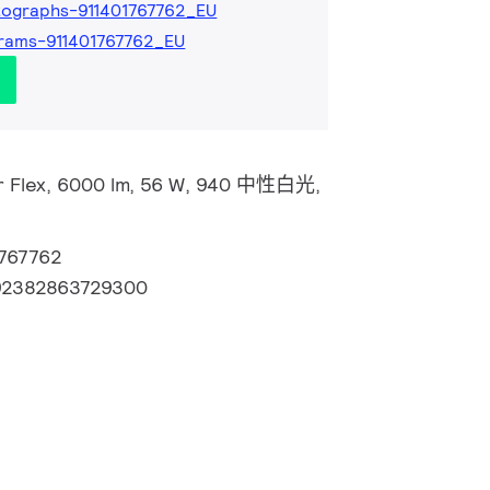
ographs-911401767762_EU
rams-911401767762_EU
ar Flex, 6000 lm, 56 W, 940 中性白光,
1767762
92382863729300