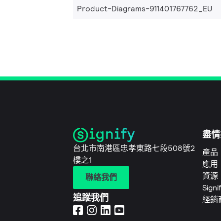
Product-Diagrams-911401767762_EU
盡情
台北市南港區忠孝東路七段508號2
產品
樓之1
應用
資源
聯絡我們
Sign
追蹤我們
經銷