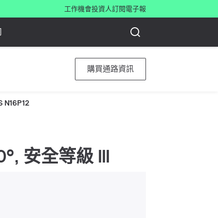
工作機會
投資人
訂閱電子報
司
購買通路資訊
S N16P12
110°, 安全等級 III