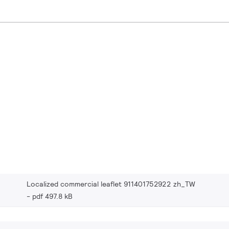
Localized commercial leaflet 911401752922 zh_TW
pdf 497.8 kB