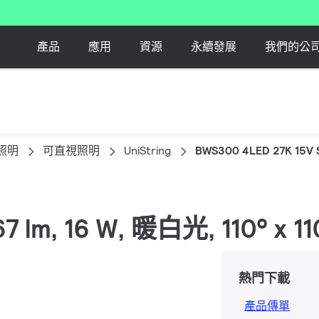
產品
應用
資源
永續發展
我們的公
照明
可直視照明
UniString
BWS300 4LED 27K 15V 
, 67 lm, 16 W, 暖白光, 110° x 
熱門下載
產品傳單