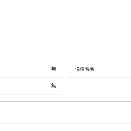
無
價值階梯
無