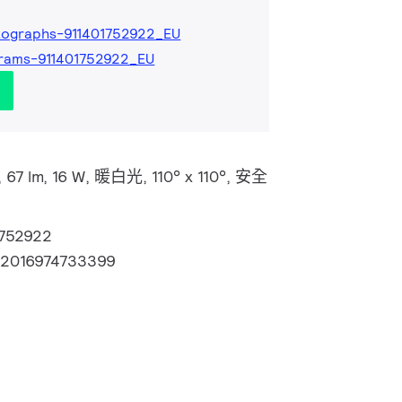
tographs-911401752922_EU
rams-911401752922_EU
g, 67 lm, 16 W, 暖白光, 110° x 110°, 安全
1752922
72016974733399