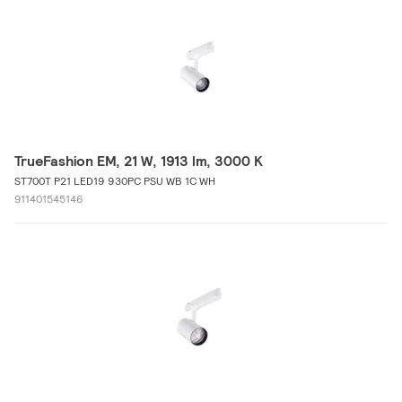
TrueFashion EM, 21 W, 1913 lm, 3000 K
ST700T P21 LED19 930PC PSU WB 1C WH
911401545146