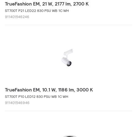
TrueFashion EM, 21 W, 2177 lm, 2700 K
ST700T P21 LED22 830 PSU WB 1C WH
911401546246
TrueFashion EM, 10.1 W, 1186 lm, 3000 K
ST700T P10 LED12 830 PSU WB 1C WH
911401546946