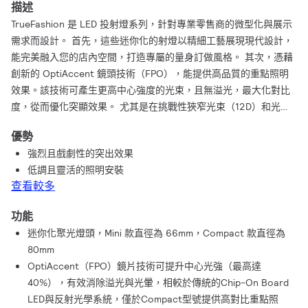
描述
TrueFashion 是 LED 投射燈系列，針對專業零售商的微型化與展示
需求而設計。 首先，這些迷你化的射燈以精細工藝展現現代設計，
能完美融入您的店內空間，打造專屬的量身訂做風格。 其次，憑藉
創新的 OptiAccent 鏡頭技術（FPO），能提供高品質的重點照明
效果。該技術可產生更高中心強度的光束，且無溢光，最大化對比
度，從而優化突顯效果。 尤其是在挑戰性狹窄光束（12D）和光束
（18D）應用中，OptiAccent 與板上晶片和反射器光學的差異可謂
優勢
天差地遠。 OptiAccent 亦能將直接眩光降低五倍，提升卓越的視
強烈且戲劇性的突出效果
覺舒適度。 最後，TrueFashion 也特別考慮了光譜設計：專業設計
低調且靈活的照明安裝
的 Philips LED 系列能強化色彩（飽和度）與白色，同時提供超高顏
查看較多
色還原性（超越 CRI90）。 TrueFashion 就是這樣確保您在零售應
用中擁有卓越的照明體驗。
功能
迷你化聚光燈頭，Mini 款直徑為 66mm，Compact 款直徑為
80mm
OptiAccent（FPO）鏡片技術可提升中心光強（最高達
40%），有效消除溢光與光暈，相較於傳統的Chip-On Board
LED與反射光學系統，僅於Compact型號提供高對比重點照