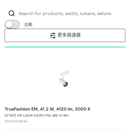
比較
更多過濾器
TrueFashion EM, 41.2 W, 4120 lm, 3000 K
ST700T P41 LED41 930PC PSU WB 1C WH
911401542646