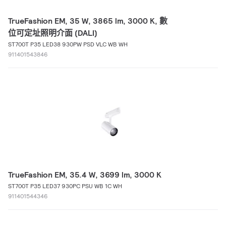
TrueFashion EM, 35 W, 3865 lm, 3000 K, 數
位可定址照明介面 (DALI)
ST700T P35 LED38 930PW PSD VLC WB WH
911401543846
TrueFashion EM, 35.4 W, 3699 lm, 3000 K
ST700T P35 LED37 930PC PSU WB 1C WH
911401544346