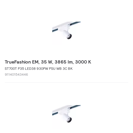
TrueFashion EM, 35 W, 3865 lm, 3000 K
ST700T P35 LED38 930PW PSU WB 3C BK
911401543446