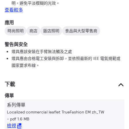
明，避免平淡模糊的光效。
查看較多
應用
時尚照明
商店
飯店照明
食品與大型零售商
警告與安全
燈具應該安裝在手臂無法觸及之處
燈具應由合格電工安裝與拆卸，並依照最新的 IEE 電氣規範或
國家要求布線。
下載
傳單
系列傳單
Localized commercial leaflet TrueFashion EM zh_TW
pdf 1.6 MB
檢視