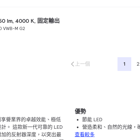
1950 lm, 4000 K, 固定輸出
00 VWB-M G2
上一個
1
2
優勢
ce 系列享譽業界的卓越效能、極低
節能 LED
。 這款新一代可靠的 LED
營造柔和、自然的光線，
增加的反射器深度，以突出最
查看較多