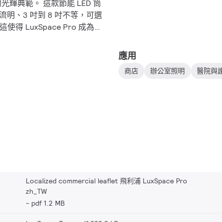
性的光輝典範。 這款節能 LED 筒
 流明、3 吋到 8 吋不等，可選
這使得 LuxSpace Pro 成為完
照明氛圍的潛在廣泛和擴展應
應用
商店
辦公室照明
醫院與
Localized commercial leaflet 飛利浦 LuxSpace Pro
zh_TW
pdf 1.2 MB