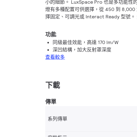
小的細節。 LuxSpace Pro 也是多功能
燈有多種配置可供選擇，從 450 到 8,000
擇固定、可調光或 Interact Ready 型號。 
美的「混搭」解決方案，適用於需要不同
用，並具有統一的燈具外觀和感覺。
功能
同級最佳效能，高達 170 lm/W
深凹結構，加大反射罩深度
查看較多
下載
傳單
系列傳單