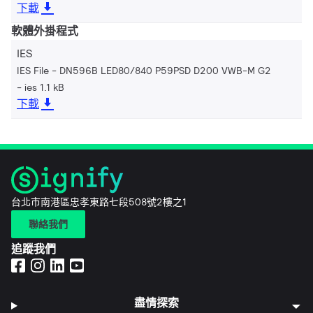
下載
軟體外掛程式
IES
IES File - DN596B LED80/840 P59PSD D200 VWB-M G2
ies 1.1 kB
下載
台北市南港區忠孝東路七段508號2樓之1
聯絡我們
追蹤我們
盡情探索