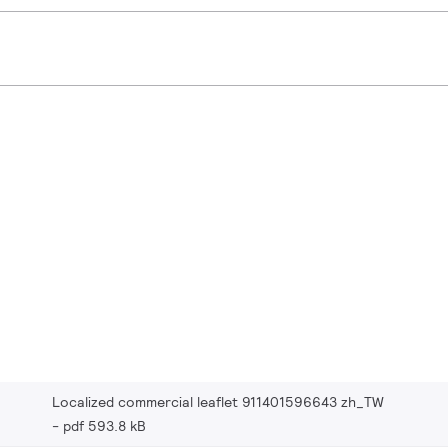
Localized commercial leaflet 911401596643 zh_TW
pdf 593.8 kB