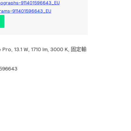
tographs-911401596643_EU
grams-911401596643_EU
e Pro, 13.1 W, 1710 lm, 3000 K, 固定輸
1596643