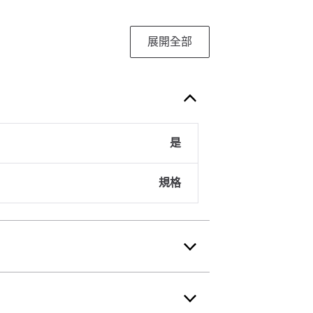
展開全部
是
規格