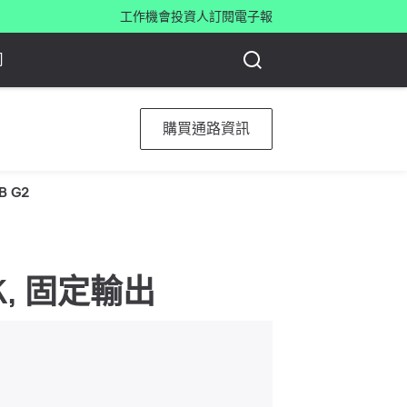
工作機會
投資人
訂閱電子報
司
購買通路資訊
B G2
00 K, 固定輸出