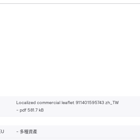
Localized commercial leaflet 911401595743 zh_TW
pdf 581.7 kB
EU
多種資產