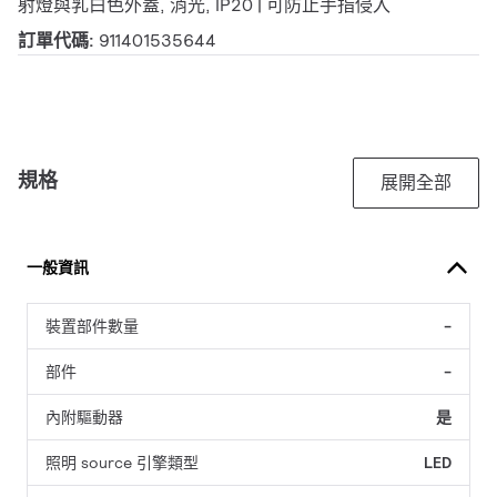
射燈與乳白色外蓋, 消光, IP20 | 可防止手指侵入
訂單代碼:
911401535644
規格
展開全部
一般資訊
裝置部件數量
-
部件
-
內附驅動器
是
照明 source 引擎類型
LED