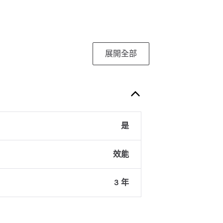
展開全部
是
效能
3 年