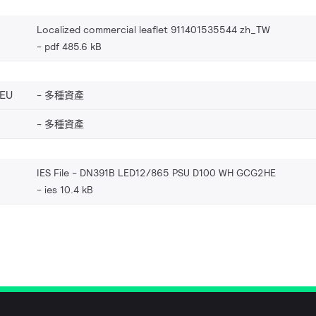
Localized commercial leaflet 911401535544 zh_TW
pdf 485.6 kB
_EU
多種資產
多種資產
IES File - DN391B LED12/865 PSU D100 WH GCG2HE
ies 10.4 kB