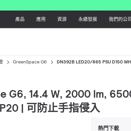
產品
應用
資源
永續發展
我們的公
燈
GreenSpace G6
DN392B LED20/865 PSU D150 W
ace G6, 14.4 W, 2000 lm,
IP20 | 可防止手指侵入
熱門下載