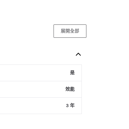
展開全部
是
效能
3 年