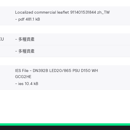
Localized commercial leaflet 911401531844 zh_TW
pdf 481.1 kB
EU
多種資產
多種資產
IES File - DN392B LED20/865 PSU D150 WH
GCG2HE
ies 10.4 kB