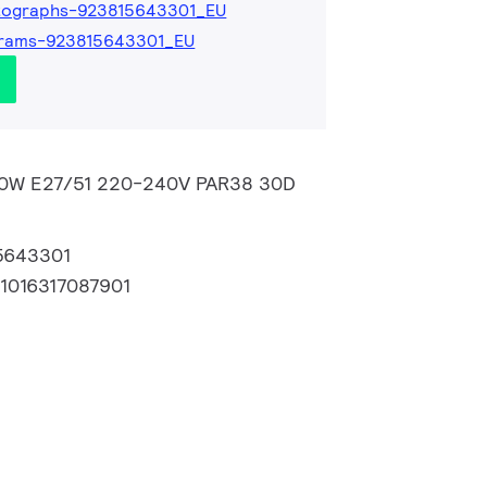
tographs-923815643301_EU
grams-923815643301_EU
120W E27/51 220-240V PAR38 30D
5643301
1016317087901