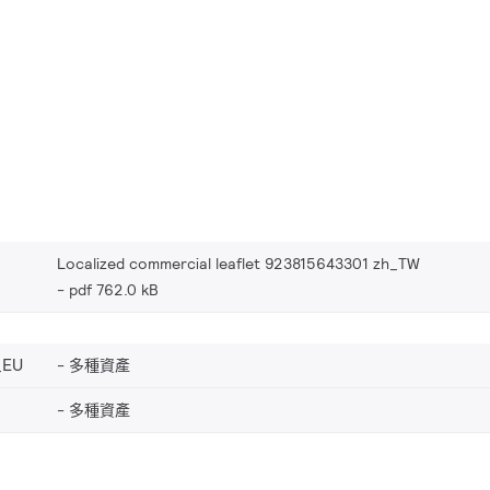
Localized commercial leaflet 923815643301 zh_TW
pdf 762.0 kB
_EU
多種資產
多種資產