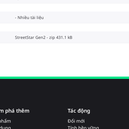
Nhiều tài liệu
StreetStar Gen2
zip 431.1 kB
m phá thêm
Tác động
phẩm
Đổi mới
dụng
Tính bền vững