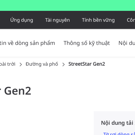
Ứng dụng
Tài nguyên
Tính bền vững
Côn
tin về dòng sản phẩm
Thông số kỹ thuật
Nội du
ài trời
Đường và phố
StreetStar Gen2
r Gen2
Nội dung tải
Tờ rơi dòng 