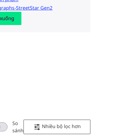
graphs-StreetStar Gen2
 xuống
So
Nhiều bộ lọc hơn
sánh