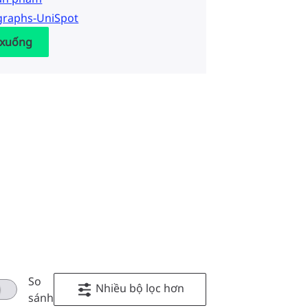
graphs-UniSpot
 xuống
So
Nhiều bộ lọc hơn
sánh