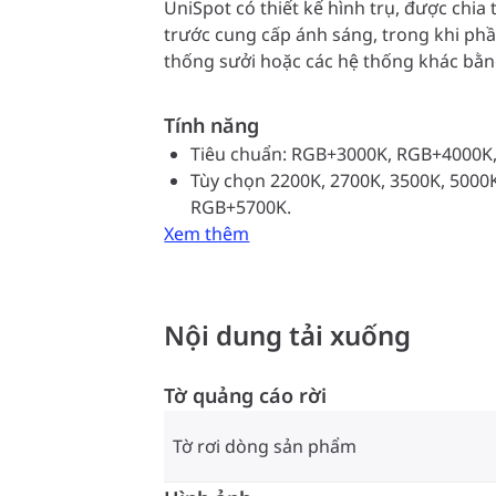
UniSpot có thiết kế hình trụ, được chia
trước cung cấp ánh sáng, trong khi phần
thống sưởi hoặc các hệ thống khác bằn
nhau. Hai tấm chỉ dẫn trên giá đỡ và đế 
nên đơn giản và dễ dàng.
Tính năng
Tiêu chuẩn: RGB+3000K, RGB+4000K,
Tùy chọn 2200K, 2700K, 3500K, 5000K
RGB+5700K.
Xem thêm
Nội dung tải xuống
Tờ quảng cáo rời
Tờ rơi dòng sản phẩm