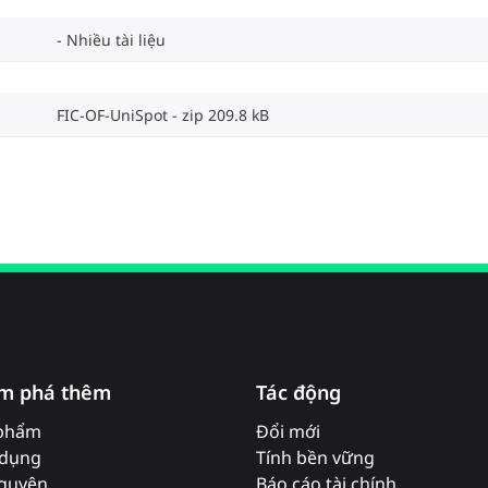
Nhiều tài liệu
FIC-OF-UniSpot
zip 209.8 kB
m phá thêm
Tác động
phẩm
Đổi mới
dụng
Tính bền vững
nguyên
Báo cáo tài chính