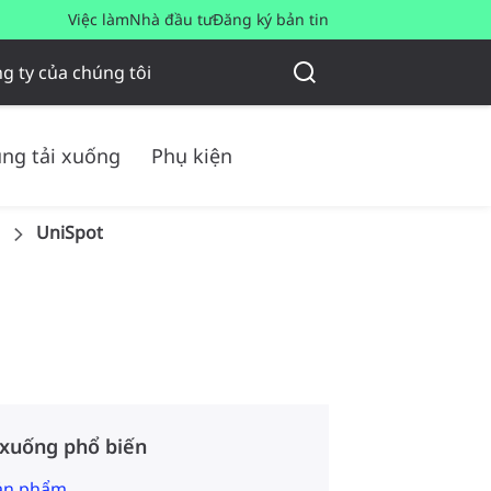
Việc làm
Nhà đầu tư
Đăng ký bản tin
g ty của chúng tôi
ng tải xuống
Phụ kiện
UniSpot
 xuống phổ biến
sản phẩm