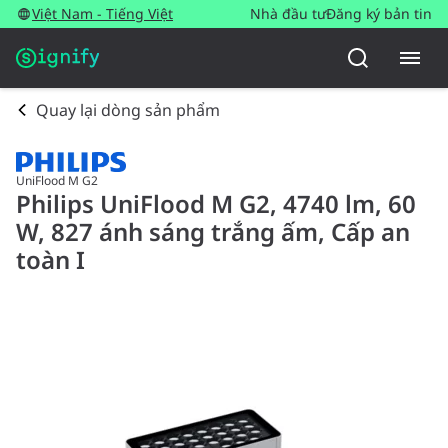
Việt Nam - Tiếng Việt
Nhà đầu tư
Đăng ký bản tin
Quay lại dòng sản phẩm
UniFlood M G2
Philips UniFlood M G2, 4740 lm, 60
W, 827 ánh sáng trắng ấm, Cấp an
toàn I