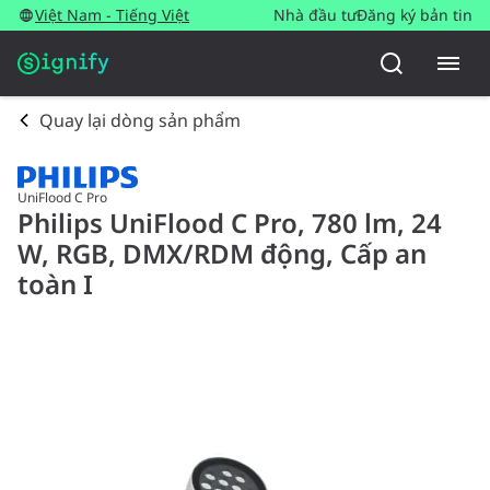
Việt Nam - Tiếng Việt
Nhà đầu tư
Đăng ký bản tin
Quay lại dòng sản phẩm
UniFlood C Pro
Philips UniFlood C Pro, 780 lm, 24
W, RGB, DMX/RDM động, Cấp an
toàn I