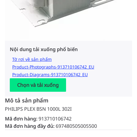
Nội dung tải xuống phổ biến
Tờ rơi về sản phẩm
Product-Photographs-913710106742_EU
Product-Diagrams-913710106742_EU
Chọn và tải xuống
Mô tả sản phẩm
PHILIPS PLEX BSN 1000L 302I
Mã đơn hàng:
913710106742
Mã đơn hàng đầy đủ:
697480505005500