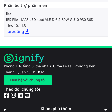
Phần bổ trợ phần mềm
IES
IES File - MAS LED spot VLE D 6.2-80W GU10 930 36D
ies 10.1 kB
Tải xuống
Phòng 1 A, tầng 8, tòa nhà AB, 76A Lê Lai, Phường Bến
Thành, Quận 1, TP. HCM
Liên hệ với chúng tôi
Theo dõi chúng tôi
Khám phá thêm