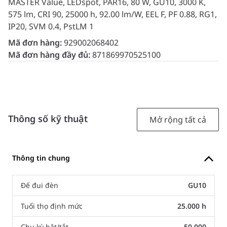
MASTER Value, LEDspot, PAR16, 80 W, GU10, 3000 K,
575 lm, CRI 90, 25000 h, 92.00 lm/W, EEL F, PF 0.88, RG1,
IP20, SVM 0.4, PstLM 1
Mã đơn hàng:
929002068402
Mã đơn hàng đầy đủ:
871869970525100
Thông số kỹ thuật
Mở rộng tất cả
Thông tin chung
Đế đui đèn
GU10
Tuổi thọ định mức
25.000 h
Chu kỳ bật/tắt
50.000