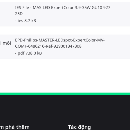
IES File - MAS LED ExpertColor 3.9-35W GU10 927
25D
ies 8.7 kB
EPD-Philips-MASTER-LEDspot-ExpertColor-MV-
i môi
COMF-6486216-Ref-929001347308
pdf 738.0 kB
m phá thêm
Tác động