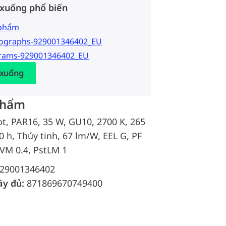
 xuống phổ biến
 phẩm
tographs-929001346402_EU
grams-929001346402_EU
 xuống
phẩm
, PAR16, 35 W, GU10, 2700 K, 265
0 h, Thủy tinh, 67 lm/W, EEL G, PF
SVM 0.4, PstLM 1
29001346402
ầy đủ:
871869670749400