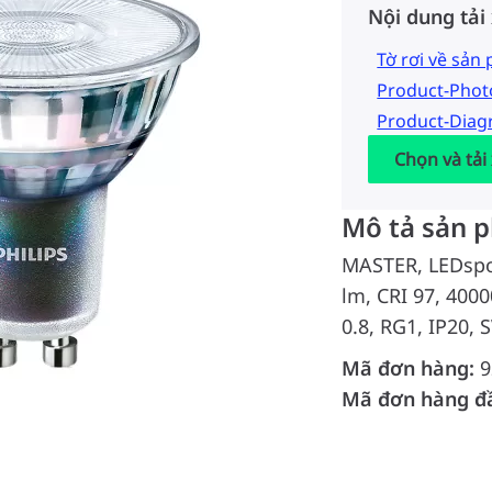
Nội dung tải
Tờ rơi về sản
Product-Pho
Product-Dia
Chọn và tải
Mô tả sản 
MASTER, LEDspot
lm, CRI 97, 4000
0.8, RG1, IP20, 
Mã đơn hàng:
9
Mã đơn hàng đ