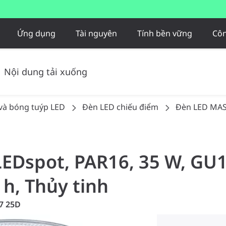
Ứng dụng
Tài nguyên
Tính bền vững
Côn
Nội dung tải xuống
và bóng tuýp LED
Đèn LED chiếu điểm
Đèn LED MAS
LEDspot, PAR16, 35 W, GU1
 h, Thủy tinh
7 25D