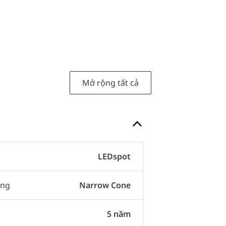
Mở rộng tất cả
LEDspot
ợng
Narrow Cone
5 năm