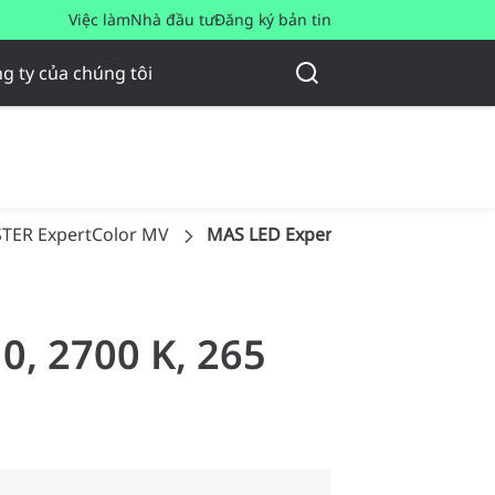
Việc làm
Nhà đầu tư
Đăng ký bản tin
g ty của chúng tôi
TER ExpertColor MV
MAS LED ExpertColor 3.9-35W GU1
0, 2700 K, 265