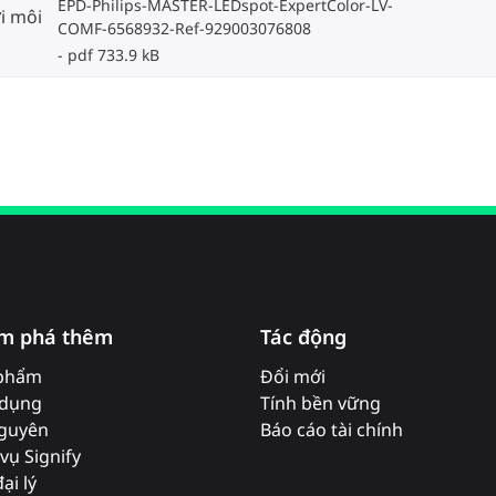
EPD-Philips-MASTER-LEDspot-ExpertColor-LV-
i môi
COMF-6568932-Ref-929003076808
pdf 733.9 kB
m phá thêm
Tác động
phẩm
Đổi mới
dụng
Tính bền vững
nguyên
Báo cáo tài chính
vụ Signify
ại lý