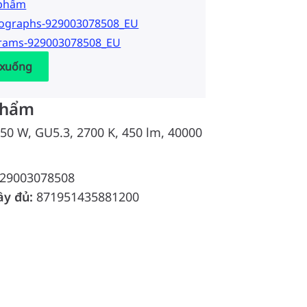
 phẩm
tographs-929003078508_EU
grams-929003078508_EU
 xuống
phẩm
50 W, GU5.3, 2700 K, 450 lm, 40000
29003078508
ầy đủ:
871951435881200