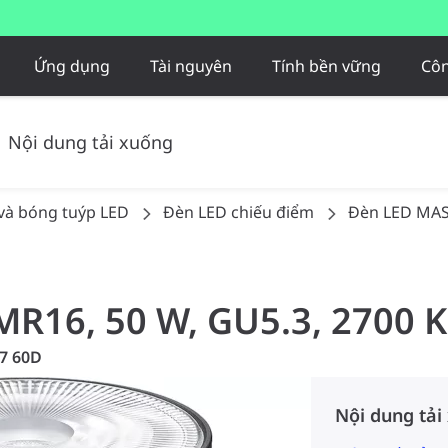
Ứng dụng
Tài nguyên
Tính bền vững
Côn
Nội dung tải xuống
và bóng tuýp LED
Đèn LED chiếu điểm
Đèn LED MAS
MR16, 50 W, GU5.3, 2700 K
7 60D
Nội dung tải