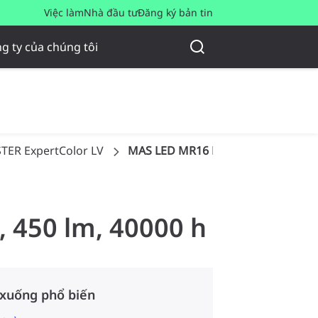
Việc làm
Nhà đầu tư
Đăng ký bản tin
g ty của chúng tôi
TER ExpertColor LV
MAS LED MR16 ExpertColor 6.7-50
, 450 lm, 40000 h
 xuống phổ biến