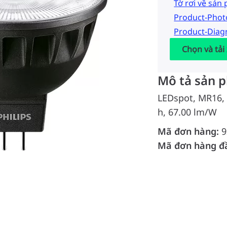
Tờ rơi về sản
Product-Pho
Product-Dia
Chọn và tải
Mô tả sản 
LEDspot, MR16, 
h, 67.00 lm/W
Mã đơn hàng:
9
Mã đơn hàng đ