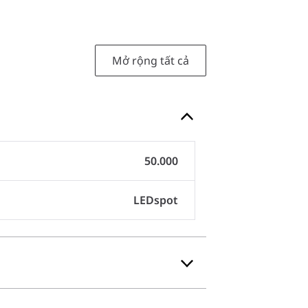
Mở rộng tất cả
50.000
LEDspot