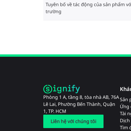
Tuyên bố về tác động của sản phẩm vớ
trường
Khá
Phòng 1 A, tầng 8, tòa nhà AB, 76A
Sản 
Lê Lai, Phường Bến Thành, Quận
Ứng 
1, TP. HCM
Tài 
Dịch 
Liên hệ với chúng tôi
Tìm đ