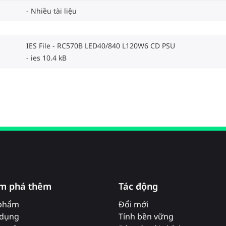
Nhiều tài liệu
IES File - RC570B LED40/840 L120W6 CD PSU
ies 10.4 kB
m phá thêm
Tác động
phẩm
Đổi mới
dụng
Tính bền vững