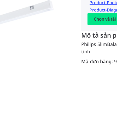
Product-Pho
Product-Dia
Chọn và tải
Mô tả sản 
Philips SlimBal
tính
Mã đơn hàng:
9