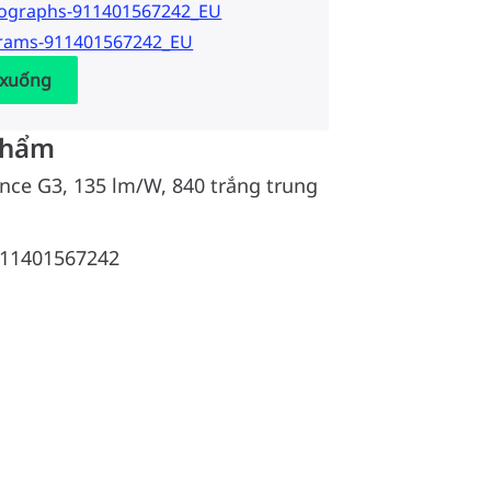
tographs-911401567242_EU
grams-911401567242_EU
 xuống
phẩm
ance G3, 135 lm/W, 840 trắng trung
11401567242