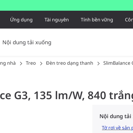
Ứng dụng
Tài nguyên
Tính bền vững
Côn
Nội dung tải xuống
ong nhà
Treo
Đèn treo dạng thanh
SlimBalance 
nce G3, 135 lm/W, 840 trắn
Nội dung tải
Tờ rơi về sản