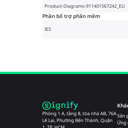
Product-Diagrams-911401567242_EU
Phần bổ trợ phần mềm
IES
Khá
Phòng 1 A, tầng 8, tòa nhà AB, 76A
Sản 
Lê Lai, Phường Bến Thành, Quận
Ứng 
1, TP. HCM