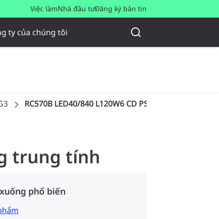
Việc làm
Nhà đầu tư
Đăng ký bản tin
g ty của chúng tôi
G3
RC570B LED40/840 L120W6 CD PSU
g trung tính
 xuống phổ biến
 phẩm