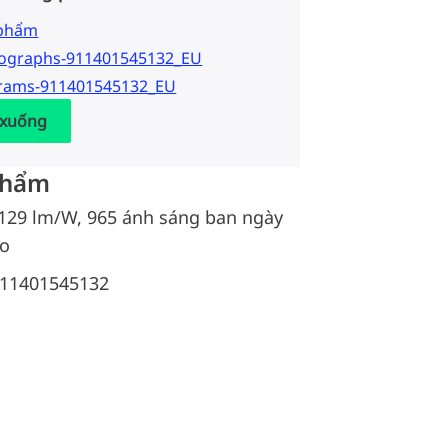
 phẩm
tographs-911401545132_EU
grams-911401545132_EU
 xuống
phẩm
 129 lm/W, 965 ánh sáng ban ngày
ro
11401545132