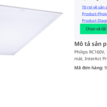
Tờ rơi về sản
Product-Pho
Product-Dia
Chọn và tải
Mô tả sản 
Philips RC160V,
mát, InterAct P
Mã đơn hàng:
9