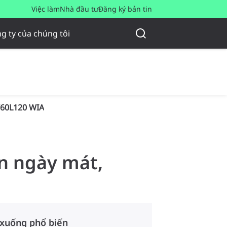
Việc làm
Nhà đầu tư
Đăng ký bản tin
g ty của chúng tôi
60L120 WIA
an ngày mát,
 xuống phổ biến