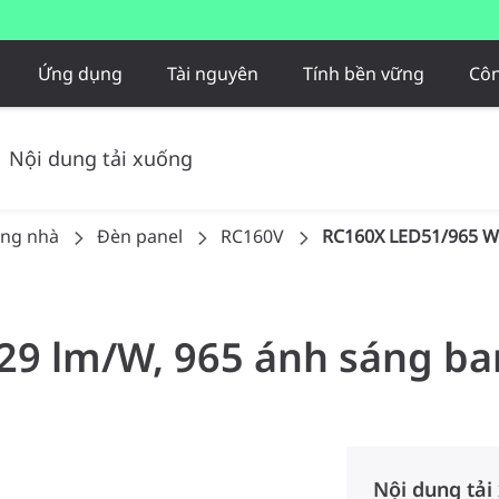
Ứng dụng
Tài nguyên
Tính bền vững
Côn
Nội dung tải xuống
ong nhà
Đèn panel
RC160V
RC160X LED51/965 W
129 lm/W, 965 ánh sáng b
Nội dung tải