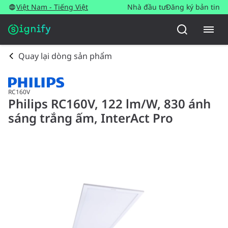
Việt Nam - Tiếng Việt
Nhà đầu tư
Đăng ký bản tin
Quay lại dòng sản phẩm
RC160V
Philips RC160V, 122 lm/W, 830 ánh
sáng trắng ấm, InterAct Pro