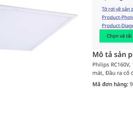
Tờ rơi về sản
Product-Pho
Product-Dia
Chọn và tải
Mô tả sản 
Philips RC160V,
mát, Đầu ra cố 
Mã đơn hàng:
9