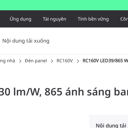
Ứng dụng
Tài nguyên
Tính bền vững
Côn
Nội dung tải xuống
ong nhà
Đèn panel
RC160V
RC160V LED39/865 W
130 lm/W, 865 ánh sáng b
Nội dung tải