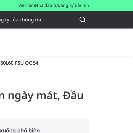
Việc làm
Nhà đầu tư
Đăng ký bản tin
g ty của chúng tôi
60L60 PSU OC 54
an ngày mát, Đầu
 xuống phổ biến