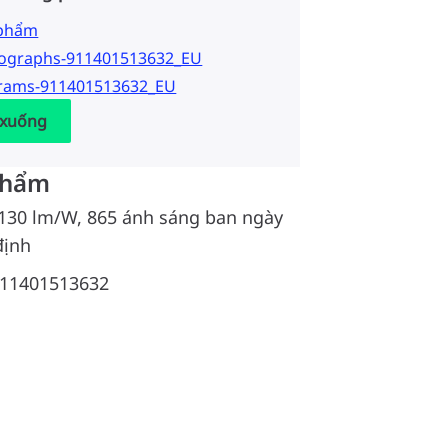
 phẩm
tographs-911401513632_EU
grams-911401513632_EU
 xuống
phẩm
 130 lm/W, 865 ánh sáng ban ngày
định
11401513632