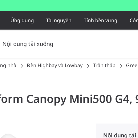
Ứng dụng
Tài nguyên
Tính bền vững
Côn
Nội dung tải xuống
ong nhà
Đèn Highbay và Lowbay​
Trần thấp
Gree
form Canopy Mini500 G4, 
Nội dung tải