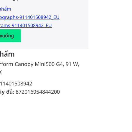
 phẩm
tographs-911401508942_EU
grams-911401508942_EU
 xuống
phẩm
rform Canopy Mini500 G4, 91 W,
K
11401508942
ầy đủ:
872016954844200