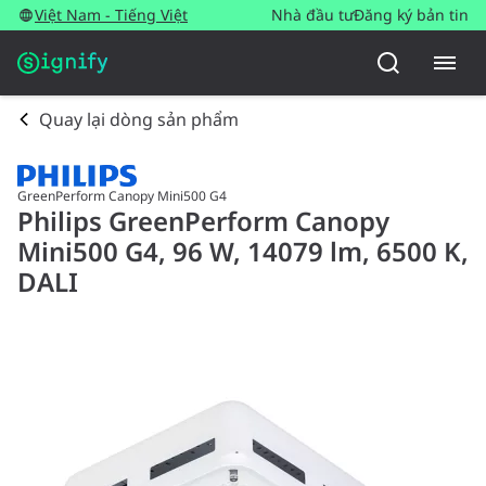
Việt Nam - Tiếng Việt
Nhà đầu tư
Đăng ký bản tin
Quay lại dòng sản phẩm
GreenPerform Canopy Mini500 G4
Philips GreenPerform Canopy
Mini500 G4, 96 W, 14079 lm, 6500 K,
DALI