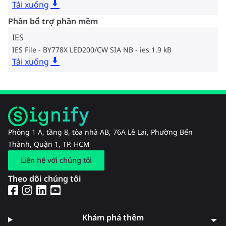
Tải xuống
Phần bổ trợ phần mềm
IES
IES File - BY778X LED200/CW SIA NB
ies 1.9 kB
Tải xuống
Phòng 1 A, tầng 8, tòa nhà AB, 76A Lê Lai, Phường Bến
Thành, Quận 1, TP. HCM
Liên hệ với chúng tôi
Theo dõi chúng tôi
Khám phá thêm