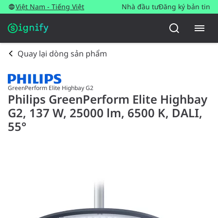
Việt Nam - Tiếng Việt
Nhà đầu tư
Đăng ký bản tin
Quay lại dòng sản phẩm
GreenPerform Elite Highbay G2
Philips GreenPerform Elite Highbay
G2, 137 W, 25000 lm, 6500 K, DALI,
55°