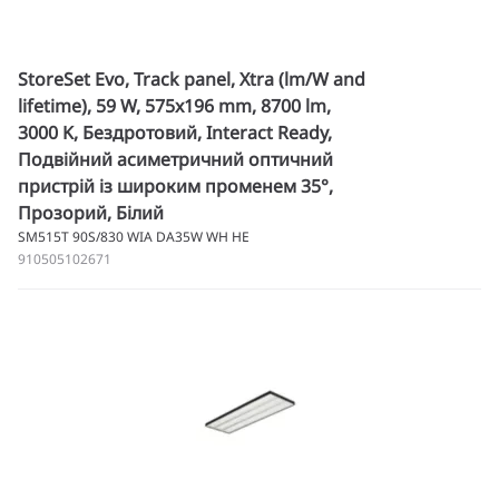
StoreSet Evo, Track panel, Xtra (lm/W and
lifetime), 59 W, 575x196 mm, 8700 lm,
3000 K, Бездротовий, Interact Ready,
Подвійний асиметричний оптичний
пристрій із широким променем 35°,
Прозорий, Білий
SM515T 90S/830 WIA DA35W WH HE
910505102671