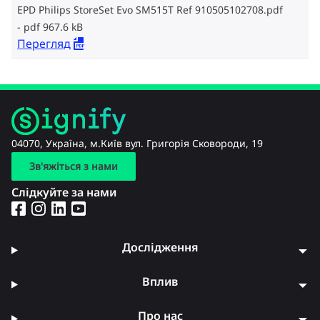
EPD Philips StoreSet Evo SM515T Ref 910505102708.pdf
pdf 967.6 kB
Перегляд
04070, Україна, м.Київ вул. Григорія Сковороди, 19
Зв'яжіться з нами
Слідкуйте за нами
Дослідження
Вплив
Про нас