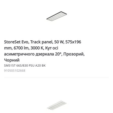
StoreSet Evo, Track panel, 50 W, 575x196
mm, 6700 lm, 3000 K, Кут осі
асиметричного дзеркала 20°, Прозорий,
Чорний
SM515T 66S/830 PSU A20 BK
910505102668