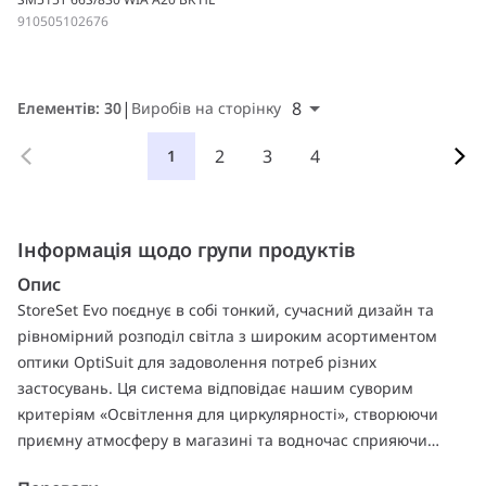
910505102676
8
Елементів: 30
Виробів на сторінку
2
3
4
1
Інформація щодо групи продуктів
Опис
StoreSet Evo поєднує в собі тонкий, сучасний дизайн та
рівномірний розподіл світла з широким асортиментом
оптики OptiSuit для задоволення потреб різних
застосувань. Ця система відповідає нашим суворим
критеріям «Освітлення для циркулярності», створюючи
приємну атмосферу в магазині та водночас сприяючи
досягненню ваших цілей сталого розвитку. StoreSet Evo