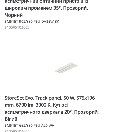
асиметричний оптичний пристрій із
широким променем 35°, Прозорий,
Чорний
SM515T 90S/830 PSU DA35W BK
910505102663
StoreSet Evo, Track panel, 50 W, 575x196
mm, 6700 lm, 3000 K, Кут осі
асиметричного дзеркала 20°, Прозорий,
Білий
SM515T 66S/830 PSU A20 WH
910505102665