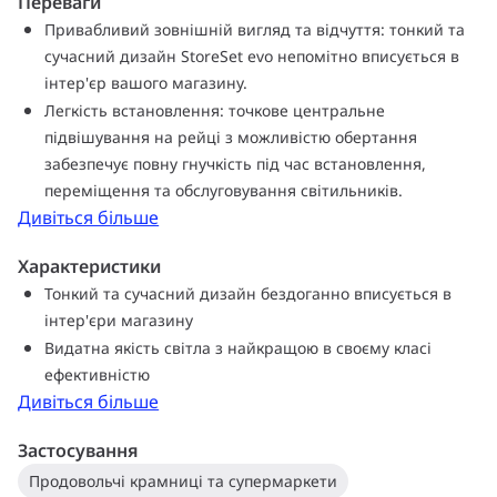
Переваги
можна використовувати в широкому спектрі застосувань у
Привабливий зовнішній вигляд та відчуття: тонкий та
роздрібній торгівлі: його можна легко підключити до
сучасний дизайн StoreSet evo непомітно вписується в
силових шин, магістральної мережі Maxos Fusion або
інтер'єр вашого магазину.
вбудованих стель.
Легкість встановлення: точкове центральне
підвішування на рейці з можливістю обертання
забезпечує повну гнучкість під час встановлення,
переміщення та обслуговування світильників.
Дивіться більше
Характеристики
Тонкий та сучасний дизайн бездоганно вписується в
інтер'єри магазину
Видатна якість світла з найкращою в своєму класі
ефективністю
Дивіться більше
Застосування
Продовольчі крамниці та супермаркети