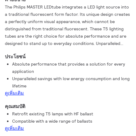
The Philips MASTER LEDtube integrates a LED light source into
a traditional fluorescent form factor. Its unique design creates
a perfectly uniform visual appearance, which cannot be
distinguished from traditional fluorescent. These T5 lighting
tubes are the right choice for absolute performance and are
designed to stand up to everyday conditions. Unparalleled
savings thanks to low energy consumption and an
ประโยชน์
exceptionally long lifetime make these T5 LED tubes the choice
Absolute performance that provides a solution for every
for every demanding application.
application
Unparalleled savings with low energy consumption and long
lifetime
ดูเพิ่มเติม
คุณสมบัติ
Retrofit existing T5 lamps with HF ballast
Compatible with a wide range of ballasts
ดูเพิ่มเติม