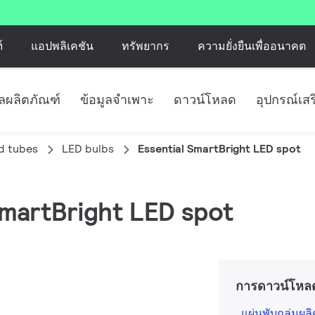
์
แอปพลิเคชัน
ทรัพยากร
ความยั่งยืนเพื่ออนาคต
ูลผลิตภัณฑ์
ข้อมูลจำเพาะ
ดาวน์โหลด
อุปกรณ์เสร
d tubes
LED bulbs
Essential SmartBright LED spot
SmartBright LED spot
การดาวน์โหล
แผ่นพับกลุ่มผล