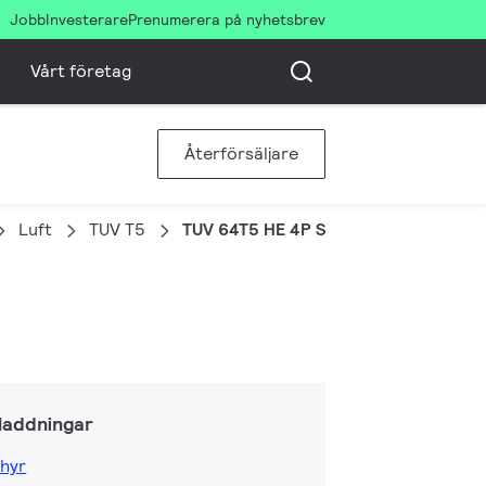
Jobb
Investerare
Prenumerera på nyhetsbrev
Vårt företag
Återförsäljare
Luft
TUV T5
TUV 64T5 HE 4P SE UNP/32
laddningar
hyr