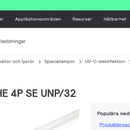
er
Applikationsområden
Resurser
Hållbarhet
laddningar
skällor och lysrör
Speciallampor
UV-C-desinfektion
HE 4P SE UNP/32
Populära ned
Produktbrosc