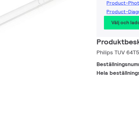
Product-Pho
Product-Dia
Välj och lad
Produktbesk
Philips TUV 64T
Beställningsnu
Hela beställnin