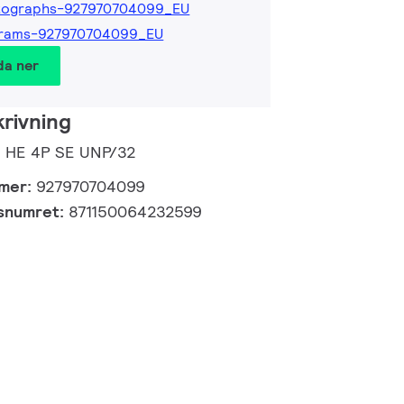
tographs-927970704099_EU
grams-927970704099_EU
da ner
rivning
5 HE 4P SE UNP/32
mmer:
927970704099
gsnumret:
871150064232599