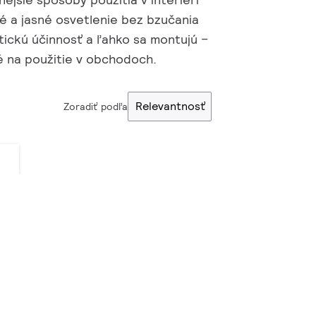
né a jasné osvetlenie bez bzučania
ickú účinnosť a ľahko sa montujú –
é na použitie v obchodoch.
Relevantnosť
Zoradiť podľa