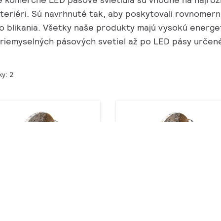
xteriéri. Sú navrhnuté tak, aby poskytovali rovnomer
o blikania. Všetky naše produkty majú vysokú energet
riemyselných pásových svetiel až po LED pásy určen
ky: 2
STER LED Strip
LED pás Corepro
et produktov: 24
Počet produktov: 20