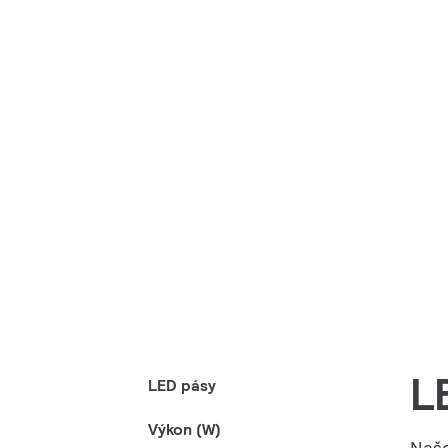
L
LED pásy
Výkon (W)
Naše