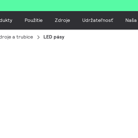
dukty
Použitie
Zdroje
Udržateľnosť
Naša
droje a trubice
LED pásy