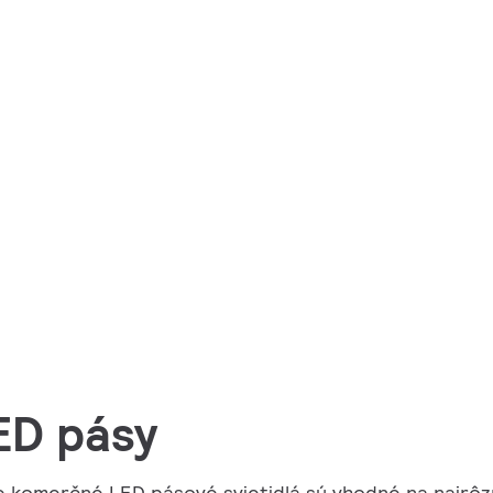
ED pásy
 komerčné LED pásové svietidlá sú vhodné na najrôzne