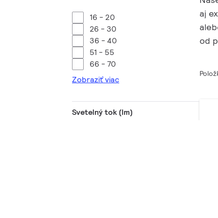
aj e
16 - 20
aleb
26 - 30
od p
36 - 40
51 - 55
66 - 70
Polož
Zobraziť viac
Svetelný tok (lm)
201 - 400
401 - 600
601 - 800
801 - 1000
1001 - 1200
MA
Zobraziť viac
Poč