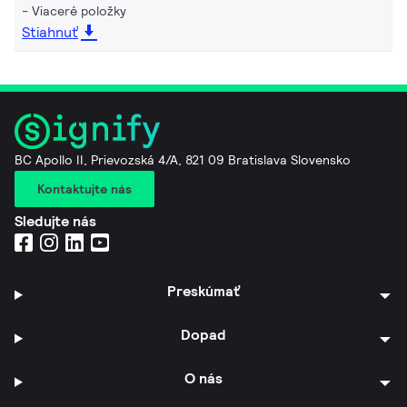
Viaceré položky
Stiahnuť
BC Apollo II, Prievozská 4/A, 821 09 Bratislava Slovensko
Kontaktujte nás
Sledujte nás
Preskúmať
Dopad
O nás