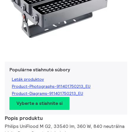
Populárne stiahnuté súbory
Leták produktov
Product-Photographs-911401750213_EU
Product-Diagrams-911401750213_EU
Vyberte a stiahnite si
Popis produktu
Philips UniFlood M G2, 33540 lm, 360 W, 840 neutrálna