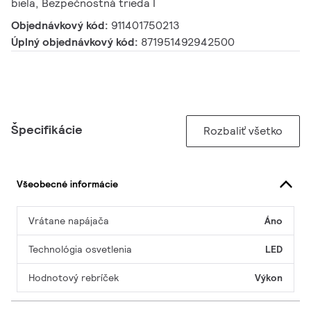
biela, Bezpečnostná trieda I
Objednávkový kód:
911401750213
Úplný objednávkový kód:
871951492942500
Špecifikácie
Rozbaliť všetko
Všeobecné informácie
Vrátane napájača
Áno
Technológia osvetlenia
LED
Hodnotový rebríček
Výkon