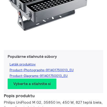
Populárne stiahnuté súbory
Leták produktov
Product-Photographs-911401750013_EU
Product-Diagrams-911401750013_EU
Vyberte a stiahnite si
Popis produktu
Philips UniFlood M G2, 35850 lm, 450 W, 827 teplá biela,