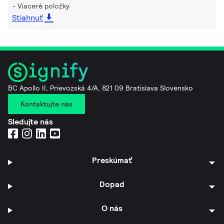
Viaceré položky
Stiahnuť
BC Apollo II, Prievozská 4/A, 821 09 Bratislava Slovensko
Kontaktujte nás
Sledujte nás
Preskúmať
Dopad
O nás