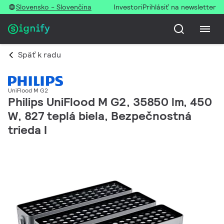
Slovensko - Slovenčina
Investori
Prihlásiť na newsletter
Späť k radu
UniFlood M G2
Philips UniFlood M G2, 35850 lm, 450
W, 827 teplá biela, Bezpečnostná
trieda I