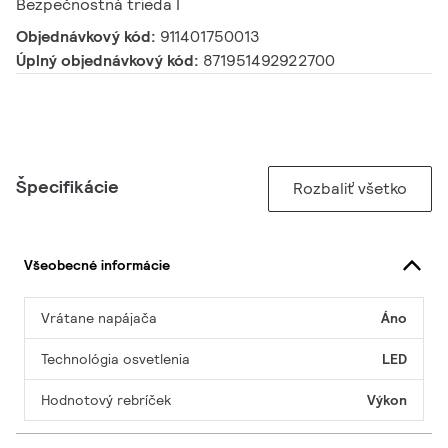
Bezpečnostná trieda I
Objednávkový kód:
911401750013
Úplný objednávkový kód:
871951492922700
Špecifikácie
Rozbaliť všetko
Všeobecné informácie
Vrátane napájača
Áno
Technológia osvetlenia
LED
Hodnotový rebríček
Výkon