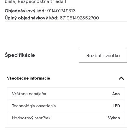
biela, Bezpečnostná trieda I
Objednávkový kód:
911401749313
Úplný objednávkový kód:
871951492852700
Špecifikácie
Rozbaliť všetko
Všeobecné informácie
Vrátane napájača
Áno
Technológia osvetlenia
LED
Hodnotový rebríček
Výkon