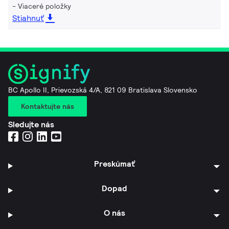
Viaceré položky
Stiahnuť
BC Apollo II, Prievozská 4/A, 821 09 Bratislava Slovensko
Kontaktujte nás
Sledujte nás
Preskúmať
Dopad
O nás