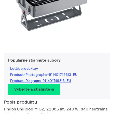
Populárne stiahnuté súbory
Leták produktov
Product-Photographs-911401749313_EU
Product-Diagrams-911401749313_EU
Vyberte a stiahnite si
Popis produktu
Philips UniFlood M G2, 22085 lm, 240 W, 840 neutrálna