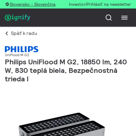
Slovensko - Slovenčina
Investori
Prihlásiť na newsletter
Späť k radu
UniFlood M G2
Philips UniFlood M G2, 18850 lm, 240
W, 830 teplá biela, Bezpečnostná
trieda I