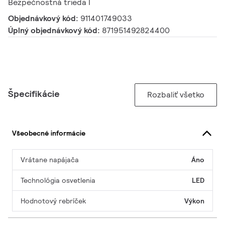
Bezpečnostná trieda I
Objednávkový kód:
911401749033
Úplný objednávkový kód:
871951492824400
Špecifikácie
Rozbaliť všetko
Všeobecné informácie
Vrátane napájača
Áno
Technológia osvetlenia
LED
Hodnotový rebríček
Výkon