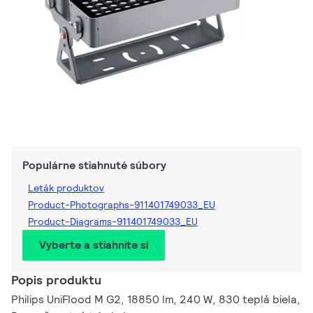
Populárne stiahnuté súbory
Leták produktov
Product-Photographs-911401749033_EU
Product-Diagrams-911401749033_EU
Vyberte a stiahnite si
Popis produktu
Philips UniFlood M G2, 18850 lm, 240 W, 830 teplá biela,