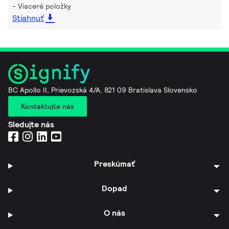
Viaceré položky
Stiahnuť
BC Apollo II, Prievozská 4/A, 821 09 Bratislava Slovensko
Kontaktujte nás
Sledujte nás
Preskúmať
Dopad
O nás