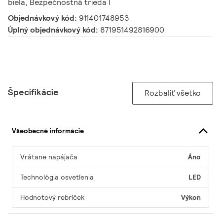
biela, Bezpečnostná trieda I
Objednávkový kód:
911401748953
Úplný objednávkový kód:
871951492816900
Špecifikácie
Rozbaliť všetko
Všeobecné informácie
Vrátane napájača
Áno
Technológia osvetlenia
LED
Hodnotový rebríček
Výkon