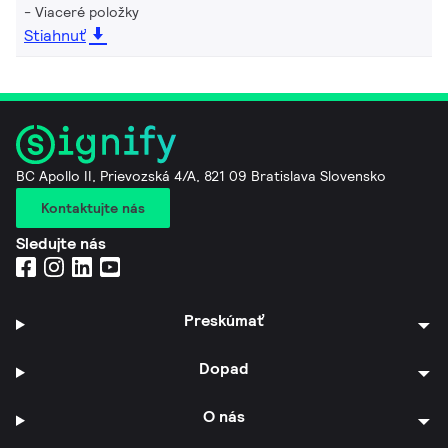
Viaceré položky
Stiahnuť
BC Apollo II, Prievozská 4/A, 821 09 Bratislava Slovensko
Kontaktujte nás
Sledujte nás
Preskúmať
Dopad
O nás