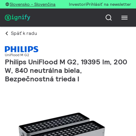
Slovensko - Slovenčina
Investori
Prihlásiť na newsletter
Späť k radu
UniFlood M G2
Philips UniFlood M G2, 19395 lm, 200
W, 840 neutrálna biela,
Bezpečnostná trieda I