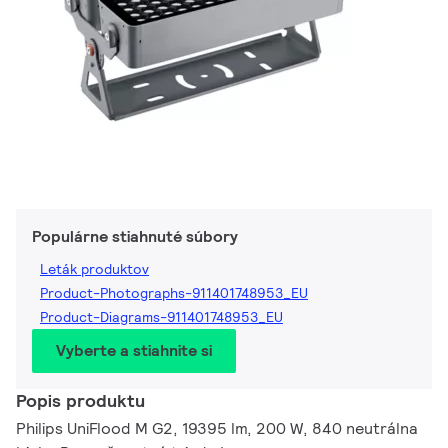
Populárne stiahnuté súbory
Leták produktov
Product-Photographs-911401748953_EU
Product-Diagrams-911401748953_EU
Vyberte a stiahnite si
Popis produktu
Philips UniFlood M G2, 19395 lm, 200 W, 840 neutrálna