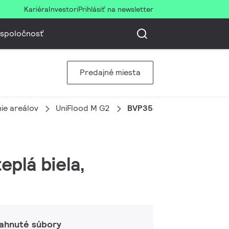
Kariéra
Investori
Prihlásiť na newsletter
 spoločnosť
Predajné miesta
ie areálov
UniFlood M G2
BVP354 96LED 30K 220V 
eplá biela,
iahnuté súbory