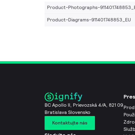
Product-Photographs-911401748853_
Product-Diagrams-911401748853_EU
Pre
BC Apollo II, Prievozská 4/A, 821 09
Prod
Bratislava Slovensko
Použi
Zdro
Kontaktujte nás
Služb