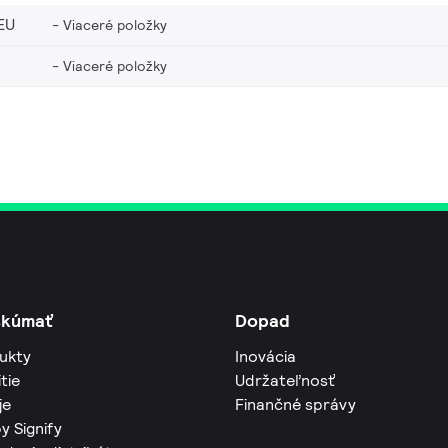
EU
Viaceré položky
Viaceré položky
skúmať
Dopad
ukty
Inovácia
tie
Udržateľnosť
je
Finančné správy
y Signify