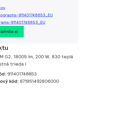
tov
tographs-911401748853_EU
rams-911401748853_EU
iahnite si
ktu
 M G2, 18005 lm, 200 W, 830 teplá
tná trieda I
ód:
911401748853
kový kód:
871951492806000