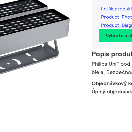
Leták produk
Product-Pho
Product-Diag
Vyberte a st
Popis produ
Philips UniFlood
biela, Bezpečnos
Objednávkový k
Úplný objednáv