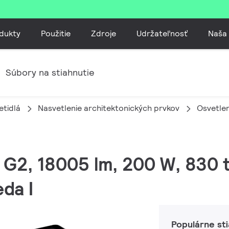
dukty
Použitie
Zdroje
Udržateľnosť
Naša
Súbory na stiahnutie
etidlá
Nasvetlenie architektonických prvkov
Osvetlen
 G2, 18005 lm, 200 W, 830 t
da I
Populárne st